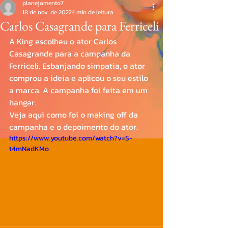
planejamento7
18 de nov. de 2022
1 min de leitura
Carlos Casagrande para Ferriceli
A King escolheu o ator Carlos 
Casagrande para a campanha da 
Ferriceli. Esbanjando simpatia, o ator 
comprou a ideia e aplicou o seu estilo 
a marca. A campanha foi feita em um 
hangar.
Veja aqui como foi o making off da 
campanha e o depoimento do ator.
https://www.youtube.com/watch?v=S-
t4mNadKMo